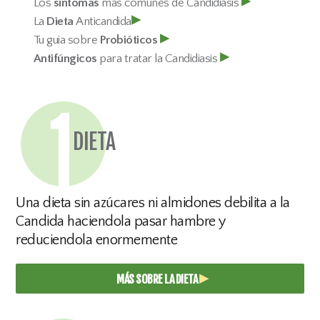
▸
Los
síntomas
más comúnes de Candidiasis
▸
La
Dieta
Anticandida
▸
Tu guia sobre
Probióticos
▸
Antifúngicos
para tratar la Candidiasis
DIETA
Una dieta sin azúcares ni almidones debilita a la
Candida haciendola pasar hambre y
reduciendola enormemente
▸
MÁS SOBRE LA DIETA