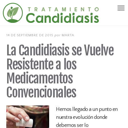
14 DE SEPTIEMBRE DE 2015
por
MARTA
La Candidiasis se Vuelve
Resistente a los
Medicamentos
Convencionales
Hemos llegado a un punto en
nuestra evolución donde
debemos ser lo